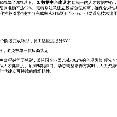
5%降至20%以下。
2. 数据中台建设
构建统一的人才数据中心，
预测准确率达92%。需特别注意建立
数据治理规范
，确保合规性
化推荐引擎*使学习完成率从31%跃升至89%。但要避免技术滥
个阶段完成转型，员工适应度提升63%
性
，避免被单一供应商绑定
生命周期管理机制
，某跨国企业因此减少82%的合规风险 领先企
追踪人才健康度、预测编制缺口、动态调整培养方案时，人力资
A时代建立可持续的组织韧性。