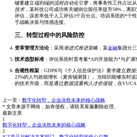
键要建立
端到端的流程自动化引擎
，将事务性工作占比从6
技术
，某科技公司成功将关键岗位留任率提升58%，离职
评估，误差率低于人工评估3个百分点。培训系统的*个性
于战略决策与情感连接。
三、转型过程中的风险防控
变革管理方法论
：采用
渐进式推进策略
，某
金融
集团分三
技术选型标准
：评估系统时需考量*API开放能力*与
扩展
合规性框架
：GDPR与《个人信息保护法》要求建立
数据
23%的人均效能增长（麦肯锡测算）。当组织能够实时
的技术升级，而是通过
数据流重构人才价值链
，在VUC
上一页：
数字化转型，企业决胜未来的核心战略
* 文章来源于网络，如有侵权，请联系客服删除处理。
最新文章
1
数字化转型，企业决胜未来的核心战略
2
ICT产品与解决方案部门，数字化转型的核心引擎