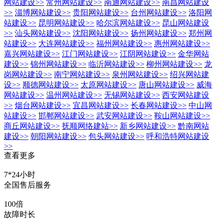
网站建设
>>
常州网站建设
>>
南通网站建设
>>
南昌网站建设
>>
淄博网站建设
>>
贵阳网站建设
>>
台州网站建设
>>
洛阳网
站建设
>>
昆明网站建设
>>
哈尔滨网站建设
>>
昆山网站建设
>>
汕头网站建设
>>
沈阳网站建设
>>
扬州网站建设
>>
郑州网
站建设
>>
大连网站建设
>>
福州网站建设
>>
惠州网站建设
>>
嘉兴网站建设
>>
江门网站建设
>>
江阴网站建设
>>
金华网站
建设
>>
锦州网站建设
>>
临沂网站建设
>>
柳州网站建设
>>
龙
岗网站建设
>>
南宁网站建设
>>
泉州网站建设
>>
绍兴网站建
设
>>
顺德网站建设
>>
太原网站建设
>>
唐山网站建设
>>
威海
网站建设
>>
温州网站建设
>>
无锡网站建设
>>
西安网站建设
>>
烟台网站建设
>>
宜昌网站建设
>>
长春网站建设
>>
中山网
站建设
>>
邯郸网站建设
>>
武安网站建设
>>
鞍山网站建设
>>
商丘网站建设
>>
抚顺网络建站
>>
新乡网站建设
>>
黔南网站
建设
>>
朝阳网站建设
>>
包头网站建设
>>
呼和浩特网站建设
>>
查看更多
7*24小时
全国售后服务
100倍
故障时长