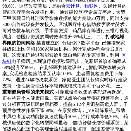
98.6%。这些改变背后，是融合
云计算
、
物联网
、边缘计算的
智能医疗平台在发挥作用。 通过建设
医疗专属云平台
，大型
三甲医院日均处理医学影像数据的能力突破20万例，同时支持
3000台终端设备并发接入。区域医疗中心借助
数字孪生技术
，
可对急救车辆路线、手术室资源、药品库存等进行三维可视化
调度，使医疗资源的周转效率提升35%以上。
二、打破地域
界限的协同网络
某省建立的_分级诊疗数字平台_已连接86家
县级以上医院和1300家基层机构，累计完成远程会诊12.8万
例。这套系统通过智能转诊引擎自动匹配专家资源，利用_
区
块链
电子病历_实现诊疗数据秒级同步，使基层首诊准确率从
68%提升至89%。 在县域医共体建设中，_智能医联体解决方
案_实现检查检验结果互认率100%，患者重复检查费用下降
72%。通过
AI辅助决策系统
，家庭医生团队获得实时诊疗建议
支持，慢性病管理达标率较传统模式提高41个百分点。
三、
重塑健康管理的未来模式
可穿戴设备收集的
实时健康数据
，
正在构建个人健康画像。某市试点的心血管疾病预警平台，通
过分析百万级居民健康档案，提前6-12个月识别高危人群，干
预后急性发作率下降58%。在康复领域，_VR训练系统_帮助
中风患者运动功能恢复速度提升50%，治疗成本降低30%。 药
械供应链的数字化转型同样显著，借助
智能仓储管理系统
，某
省级药品配送中心实现全流程温湿度监控，配送差错率降至